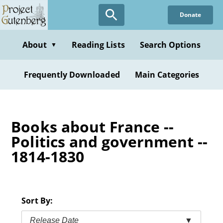
Skip
Donate
to
main
content
About
Reading Lists
Search Options
▼
Frequently Downloaded
Main Categories
Books about France --
Politics and government --
1814-1830
Sort By:
Release Date
▼