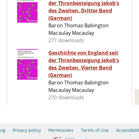
der Thronbesteigung Jakob's
des Zweiten. Dritter Band
(German)
Baron Thomas Babington
Macaulay Macaulay
277 downloads
Geschichte von England seit
der Thronbesteigung Jakob's
des Zweiten. Vierter Band
(German)
Baron Thomas Babington
Macaulay Macaulay
270 downloads
erg
Privacy policy
Permissions
Terms of Use
Accessibili