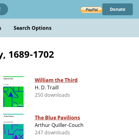
Donate
!
s
Search Options
y, 1689-1702
William the Third
H. D. Traill
250 downloads
The Blue Pavilions
Arthur Quiller-Couch
247 downloads