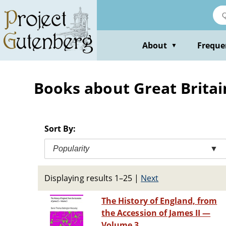
Skip
to
main
content
About
Freque
▼
Books about Great Britain
Sort By:
Popularity
▼
Displaying results 1–25
|
Next
The History of England, from
the Accession of James II —
Volume 3