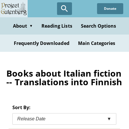
Skip
Donate
to
main
content
About
Reading Lists
Search Options
▼
Frequently Downloaded
Main Categories
Books about Italian fiction
-- Translations into Finnish
Sort By:
Release Date
▼