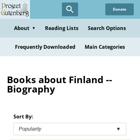
Skip
Donate
to
main
content
About
Reading Lists
Search Options
▼
Frequently Downloaded
Main Categories
Books about Finland --
Biography
Sort By:
Popularity
▼