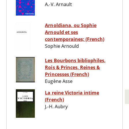
A.-V. Arnault
Arnoldiana, ou Sophie
Arnould et ses
contemporaines; (French)
Sophie Arnould
Les Bourbons bibliophiles,
Rois & Princes, Reines &
Princesses (French)
Eugène Asse
La reine Victoria intime
(French)
J.-H. Aubry