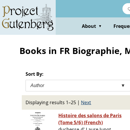
Skip
to
main
content
About
Freque
▼
Books in FR Biographie, 
Sort By:
Author
▼
Displaying results 1–25
|
Next
Histoire des salons de Paris
(Tome 5/6) (French)
duchesse d' Laure Junot