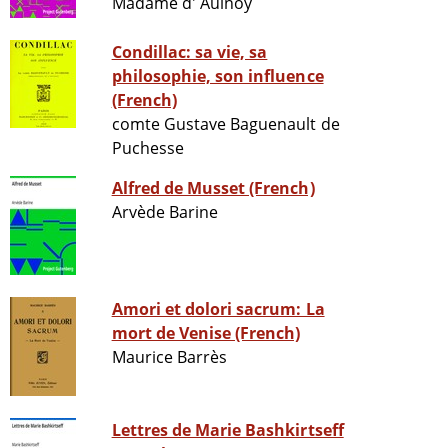
Madame d' Aulnoy
Condillac: sa vie, sa
philosophie, son influence
(French)
comte Gustave Baguenault de
Puchesse
Alfred de Musset (French)
Arvède Barine
Amori et dolori sacrum: La
mort de Venise (French)
Maurice Barrès
Lettres de Marie Bashkirtseff