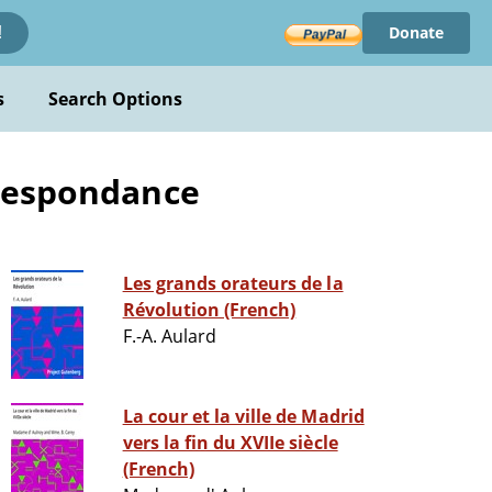
Donate
!
s
Search Options
rrespondance
Les grands orateurs de la
Révolution (French)
F.-A. Aulard
La cour et la ville de Madrid
vers la fin du XVIIe siècle
(French)