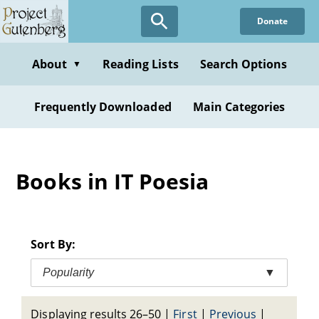
Skip
Donate
to
main
content
About
Reading Lists
Search Options
▼
Frequently Downloaded
Main Categories
Books in IT Poesia
Sort By:
Popularity
▼
Displaying results 26–50
|
First
|
Previous
|