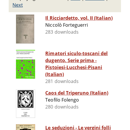
Next
Il Ricciardetto, vol. II (Italian)
Niccolò Forteguerri
283 downloads
Rimatori siculo-toscani del
dugento. Serie prima -
Pistoiesi-Lucchesi-Pisani
(Italian)
281 downloads
Caos del Triperuno (Italian)
Teofilo Folengo
280 downloads
Le seduzioni - Le vergini folli