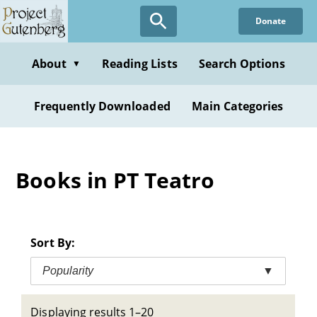
Skip
Donate
to
main
content
About
Reading Lists
Search Options
▼
Frequently Downloaded
Main Categories
Books in PT Teatro
Sort By:
Popularity
▼
Displaying results 1–20