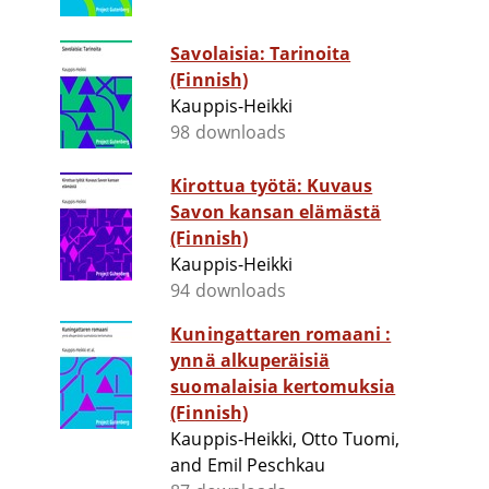
Savolaisia: Tarinoita
(Finnish)
Kauppis-Heikki
98 downloads
Kirottua työtä: Kuvaus
Savon kansan elämästä
(Finnish)
Kauppis-Heikki
94 downloads
Kuningattaren romaani :
ynnä alkuperäisiä
suomalaisia kertomuksia
(Finnish)
Kauppis-Heikki, Otto Tuomi,
and Emil Peschkau