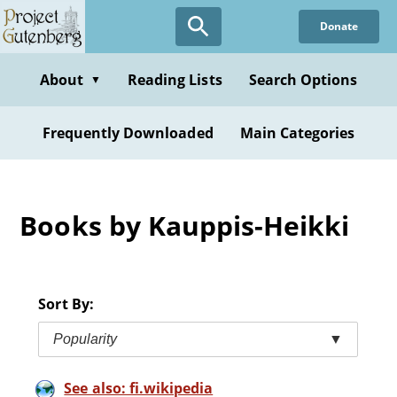
Skip
Donate
to
main
content
About
Reading Lists
Search Options
▼
Frequently Downloaded
Main Categories
Books by Kauppis-Heikki
Sort By:
Popularity
▼
See also: fi.wikipedia