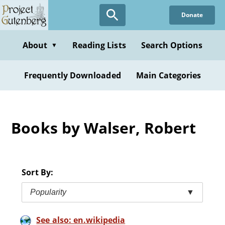
Skip
Donate
to
main
content
About
Reading Lists
Search Options
▼
Frequently Downloaded
Main Categories
Books by Walser, Robert
Sort By:
Popularity
▼
See also: en.wikipedia