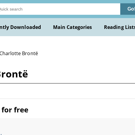
Go
ntly Downloaded
Main Categories
Reading List
 Charlotte Brontë
Brontë
for free