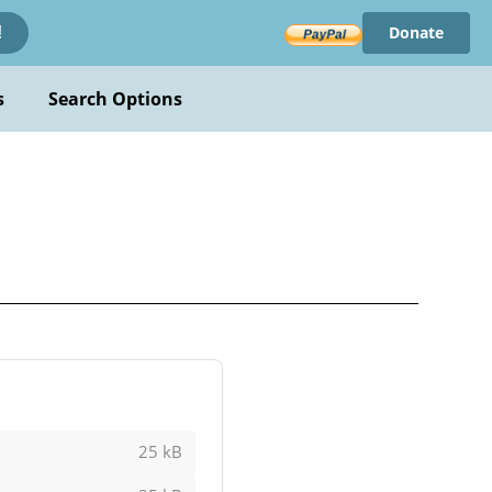
Donate
!
s
Search Options
25 kB