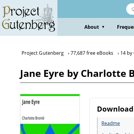
Skip
to
main
content
About
Freque
▼
Project Gutenberg
77,687 free eBooks
14 by
Jane Eyre by Charlotte 
Download 
Readme