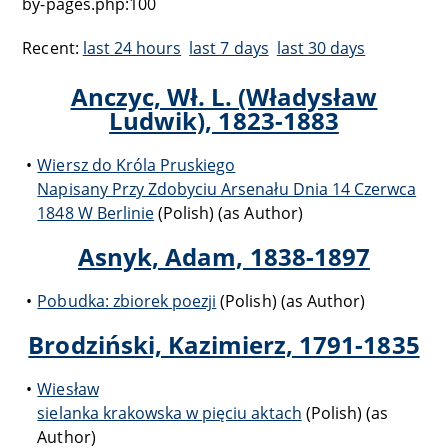
by-pages.php:100
Recent:
last 24 hours
last 7 days
last 30 days
Anczyc, Wł. L. (Władysław
Ludwik), 1823-1883
Wiersz do Króla Pruskiego
Napisany Przy Zdobyciu Arsenału Dnia 14 Czerwca
1848 W Berlinie
(Polish) (as Author)
Asnyk, Adam, 1838-1897
Pobudka: zbiorek poezji
(Polish) (as Author)
Brodziński, Kazimierz, 1791-1835
Wiesław
sielanka krakowska w pięciu aktach
(Polish) (as
Author)