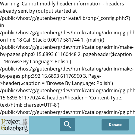
Warning: Cannot modify header information - headers
already sent by (output started at
/public/vhost/g/gutenberg/private/lib/php/_config.phh:7)
in
/public/vhost/g/gutenberg/dev/html/catalog/admin/pg.ph
on line 18 Call Stack: 0.0017 581744 1. {main}()
/public/vhost/g/gutenberg/dev/html/catalog/admin/make-
by-pages.php:0 15.6893 61160448 2. pageheader($caption
= 'Browse By Language: Polish')
/public/vhost/g/gutenberg/dev/html/catalog/admin/make-
by-pages.php:392 15.6893 61176960 3. Page-
>header($caption = 'Browse By Language: Polish')
/public/vhost/g/gutenberg/dev/html/catalog/admin/pg.phh
15.6893 61177024 4. header($header = 'Content-Type:
text/html; charset=UTF-8')
/public/vhost/g/gutenberg/dev/html/catalog/admin/pg.phh
Donate