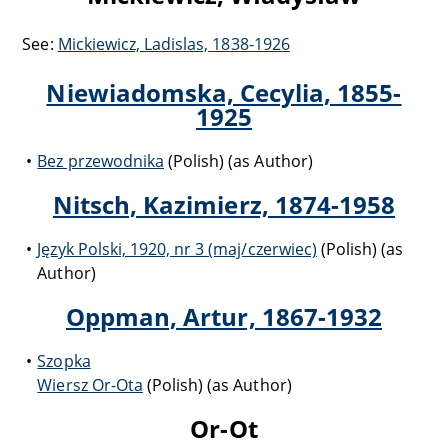
See:
Mickiewicz, Ladislas, 1838-1926
Niewiadomska, Cecylia, 1855-
1925
Bez przewodnika
(Polish) (as Author)
Nitsch, Kazimierz, 1874-1958
Język Polski, 1920, nr 3 (maj/czerwiec)
(Polish) (as
Author)
Oppman, Artur, 1867-1932
Szopka
Wiersz Or-Ota
(Polish) (as Author)
Or-Ot