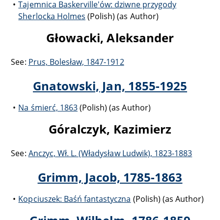
Tajemnica Baskerville'ów: dziwne przygody
Sherlocka Holmes
(Polish) (as Author)
Głowacki, Aleksander
See:
Prus, Bolesław, 1847-1912
Gnatowski, Jan, 1855-1925
Na śmierć, 1863
(Polish) (as Author)
Góralczyk, Kazimierz
See:
Anczyc, Wł. L. (Władysław Ludwik), 1823-1883
Grimm, Jacob, 1785-1863
Kopciuszek: Baśń fantastyczna
(Polish) (as Author)