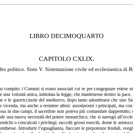
LIBRO DECIMOQUARTO
CAPITOLO CXLIX.
ro politico. Sisto V. Sistemazione civile ed ecclesiastica di 
ai compito: i Comuni si erano associati coi re per congegnare estese mon
ere una volontà unica, intitolata la legge, che mantenesse dentro la pac
dine e le guerricciuole del medioevo, dopo tanto adombrarsi che uno Stat
si a vicenda, ma anche a resistere altrui: assodaronsi i principati, ma c
issa in due campi, il sacerdote non poteva più comandare dappertutto; e
nde una nuova necessità del potere monarchico, che si surrogò all’eccle
ntichi o conculcati i privilegi; raccolti grossi eserciti,
dome le aristocraz
combesse. Introdurre l’eguaglianza, fiaccare le prepotenze feudali, svegl