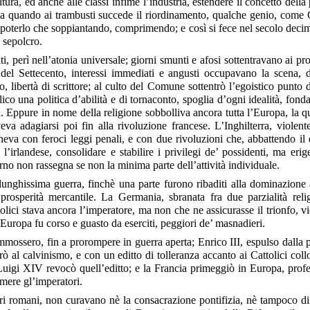
ltura, ed anche alle classi infime l’industria, estendere il concetto della p
 ma quando ai trambusti succede il riordinamento, qualche genio, come
on poterlo che soppiantando, comprimendo; e così si fece nel secolo deci
 sepolcro.
i, perì nell’atonia universale; giorni smunti e afosi sottentravano ai p
del Settecento, interessi immediati e angusti occupavano la scena, di
o, libertà di scrittore; al culto del Comune sottentrò l’egoistico punto d
olico una politica d’abilità e di tornaconto, spoglia d’ogni idealità, fo
za. Eppure in nome della religione sobbolliva ancora tutta l’Europa, la 
eva adagiarsi poi fin alla rivoluzione francese. L’Inghilterra, viole
teneva con
feroci leggi penali, e con due rivoluzioni che, abbattendo il 
l’irlandese, consolidare e stabilire i privilegi de’ possidenti, ma eri
rno non rassegna se non la minima parte dell’attività individuale.
 lunghissima guerra, finchè una parte furono ribaditi alla dominazione au
rosperità mercantile. La Germania, sbranata fra due parzialità religi
ici stava ancora l’imperatore, ma non che ne assicurasse il trionfo, vi
’Europa fu corso e guasto da eserciti, peggiori de’ masnadieri.
mmossero, fin a prorompere in guerra aperta; Enrico III, espulso dalla p
rò al calvinismo, e con un editto di tolleranza accanto ai Cattolici col
uigi XIV revocò quell’editto; e la Francia primeggiò in Europa, profes
mere gl’imperatori.
tori romani, non curavano nè la consacrazione pontifizia, nè tampoco di 