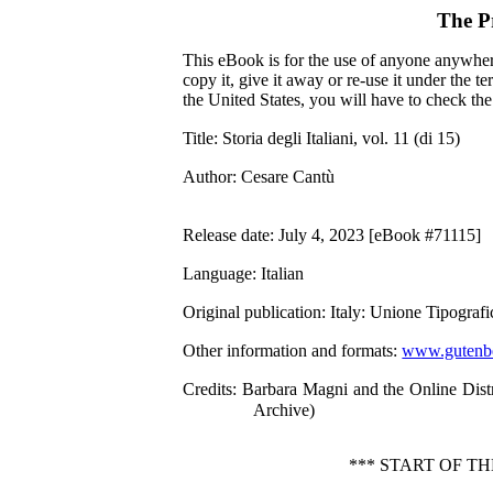
The P
This eBook is for the use of anyone anywhere
copy it, give it away or re-use it under the 
the United States, you will have to check th
Title
: Storia degli Italiani, vol. 11 (di 15)
Author
: Cesare Cantù
Release date
: July 4, 2023 [eBook #71115]
Language
: Italian
Original publication
: Italy: Unione Tipograf
Other information and formats
:
www.gutenbe
Credits
: Barbara Magni and the Online Dist
Archive)
*** START OF TH