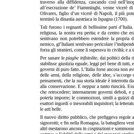
traverso alla diffidenza, cascando così nell’inop
all’esecrazione de’ Fiamminghi, venne vicerè d
Olivares, figlio d’un vicerè di Napoli, il più p
terminò la dinastia austriaca in Ispagna (1700).
Tali furono i regnanti di bellissime parti d’Ital
religiosa, la nostra era perita; e da centro che 
sentivano non potrebbero estendere la propria d
nemico, gl’Italiani sentivano pericolare l’indipen
forza gli stranieri, come li superava in civiltà; e a
Per sanare le
piaghe infistolite
, dai politici dell
stabilisse giustizia eguale, leggi pel bene di tutti,
governi di puro fatto. L’Italia forse ancora non av
delle armi, della religione, delle idee, s’accorge
pensamenti, che la sua storia ideale è interrotta d
alla
conservazione. E neppur a tanto riuscirà. Essa
che retrocedere; internamente governi deboli, e p
poterla imporre; le commozioni, simili a guizzi di 
esattori ingordi o inesorabili inquisitori; la lette
le arti belle.
Il nuovo diritto pubblico, che prefiggeva regole a
signorotti; e fin nella Romagna, la battagliera ven
altri mestarono ancora in cospirazioni e sommosse; a