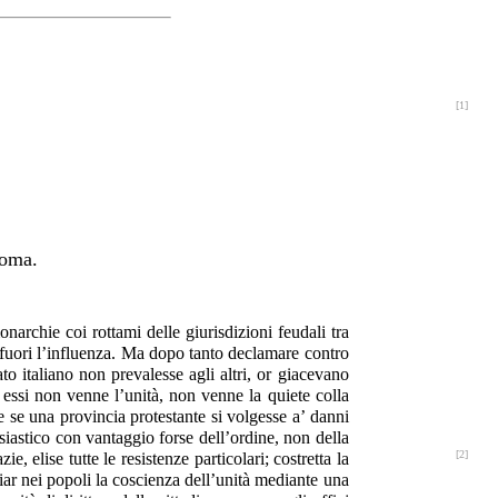
[1]
Roma.
archie coi rottami delle giurisdizioni feudali tra
e, fuori l’influenza. Ma dopo tanto declamare contro
o italiano non prevalesse agli altri, or giacevano
on essi non venne l’unità, non venne la quiete colla
 se una provincia protestante si volgesse a’ danni
siastico con vantaggio forse dell’ordine, non della
[2]
ie, elise tutte le resistenze particolari; costretta la
iar nei popoli la coscienza dell’unità mediante una