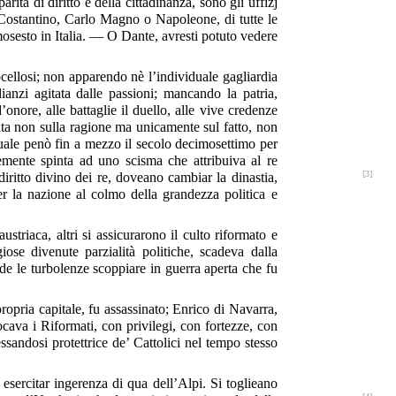
arità di diritto e della cittadinanza, sono gli uffizj
 Costantino, Carlo Magno o Napoleone, di tutte le
mosesto in Italia. — O Dante, avresti potuto vedere
rocellosi; non apparendo nè l’individuale gagliardia
anzi agitata dalle passioni; mancando la patria,
’onore, alle battaglie il duello, alle vive credenze
ndata non sulla ragione ma unicamente sul fatto, non
quale penò fin a mezzo il secolo decimosettimo per
ntemente spinta ad uno scisma che attribuiva al re
[3]
diritto divino dei re, doveano cambiar la dinastia,
ger la nazione al colmo della grandezza politica e
striaca, altri si assicurarono il culto riformato e
ose divenute parzialità politiche, scadeva dalla
de le turbolenze scoppiare in guerra aperta che fu
ropria capitale, fu assassinato; Enrico di Navarra,
locava i Riformati, con privilegi, con fortezze, con
sandosi protettrice de’ Cattolici nel tempo stesso
esercitar ingerenza di qua dell’Alpi. Si toglieano