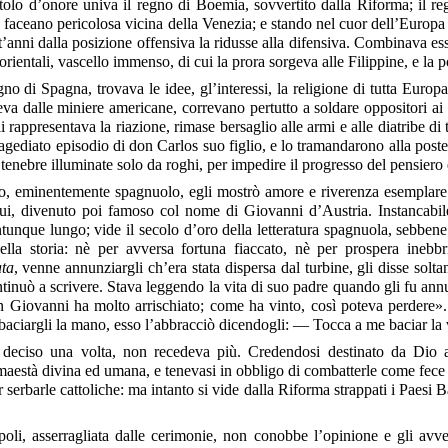
itolo d’onore univa il regno di Boemia, sovvertito dalla Riforma; il r
he la faceano pericolosa vicina della Venezia; e stando nel cuor dell’Eur
’anni dalla posizione offensiva la ridusse alla difensiva. Combinava ess
rientali, vascello immenso, di cui la prora sorgeva alle Filippine, e la p
o di Spagna, trovava le idee, gl’interessi, la religione di tutta Europa
eva dalle miniere americane, correvano pertutto a soldare oppositori ai 
rappresentava la riazione, rimase bersaglio alle armi e alle diatribe di 
ragediato episodio di don Carlos suo figlio, e lo tramandarono alla post
tenebre illuminate solo da roghi, per impedire il progresso del pensiero e
, eminentemente spagnuolo, egli mostrò amore e riverenza esemplare a
lui, divenuto poi famoso col nome di Giovanni d’Austria. Instancabile 
tunque lungo; vide il secolo d’oro della letteratura
spagnuola, sebbene 
della storia: nè per avversa fortuna fiaccato, nè per prospera inebb
ata
, venne annunziargli ch’era stata dispersa dal turbine, gli disse sol
ontinuò a scrivere. Stava leggendo la vita di suo padre quando gli fu ann
n Giovanni ha molto arrischiato; come ha vinto, così poteva perdere»
baciargli la mano, esso l’abbracciò dicendogli: — Tocca a me baciar la 
: deciso una volta, non recedeva più. Credendosi destinato da Dio a r
està divina ed umana, e tenevasi in obbligo di combatterle come fece 
r serbarle cattoliche: ma intanto si vide dalla Riforma strappati i Paesi Ba
oli, asserragliata dalle cerimonie, non conobbe l’opinione e gli avv