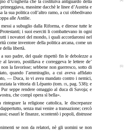
[4]
egno d’Ungheria che la costituiva antiguardo della
opa primeggiava, massime dacchè le linee d’Austria e
a la sua politica coll’altro ramo, a cui obbedivano
oppa alle Antilie.
 messi a subuglio dalla Riforma, e diresse tutte le
Protestanti; i suoi eserciti li combattevano in ogni
tutti i novatori del mondo, i quali accordaronsi nel
erità come inventore della politica arcana, come un
 della libertà.
 suo padre, del quale rispettò fin le debolezze a
al lavoro, postillava e correggeva le lettere de’
[5]
non la favorisse; sebbene non guerresco, sotto di
riato, quando l’ammiraglio, a cui aveva affidato
tanto, — Duca, io vi avea mandato contro i nemici,
unziata la vittoria di Lépanto (tom.
ix
, pag. 538); e
. Pur seppe rendere omaggio al duca di Savoja; e
vostra, che compì opera sì bella».
integrare la religione cattolica, le discrepanze
dappertutto, senza mai venire a transazione; cercò
ssi; esaurì le finanze, scontentò i popoli, distrusse
enimenti se non da relatori, nè gli uomini se non