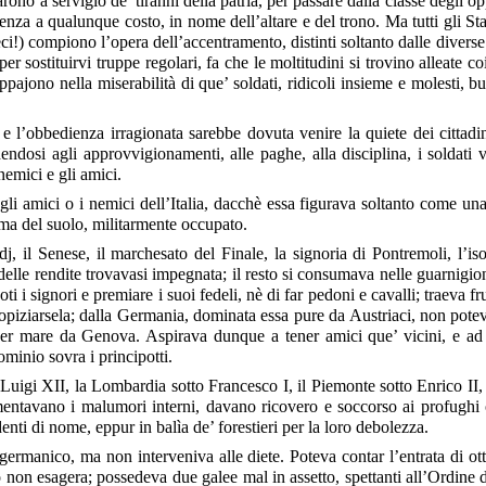
rono a servigio de’ tiranni della patria, per passare dalla classe degli o
nza a qualunque costo, in nome dell’altare e del trono. Ma tutti gli Stat
ci!) compiono l’opera dell’accentramento, distinti soltanto dalle diver
 sostituirvi truppe regolari, fa che le moltitudini si trovino alleate co
jono nella miserabilità di que’ soldati, ridicoli insieme e molesti, buon
a, e l’obbedienza irragionata sarebbe dovuta venire la quiete dei citta
endosi agli approvvigionamenti, alle paghe, alla disciplina, i soldat
nemici e gli amici.
li amici o i nemici dell’Italia, dacchè essa figurava soltanto come una p
, ma del suolo, militarmente occupato.
 il Senese, il marchesato del Finale, la signoria di Pontremoli, l’is
delle rendite trovavasi impegnata; il resto si consumava nelle guarnigion
i signori e premiare i suoi fedeli, nè di far pedoni e cavalli; traeva fru
 propiziarsela; dalla Germania, dominata essa pure da Austriaci, non pot
o per mare da Genova. Aspirava dunque a tener amici que’ vicini, e ad
minio sovra i principotti.
Luigi XII, la Lombardia sotto Francesco I, il Piemonte sotto Enrico II, 
omentavano i malumori interni, davano ricovero e soccorso ai profughi o
nti di nome, eppur in balìa de’ forestieri per la loro debolezza.
germanico, ma non interveniva alle diete. Poteva contar l’entrata di ot
ro non esagera; possedeva due galee mal in assetto, spettanti all’Ordine