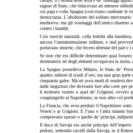
campo; o l’abilità delle armi e de’ maneggi applica
ragion di Stato, che riducevasi ad ottenere obbedie
coi papi e colla Spagna (così erano cambiate le ve
democrazia. L’abolizione del soldato mercenario per
medioevo: ma gli svantaggi dell’antico disarmo appa
contro i banditi.
Con eserciti stanziali, colla fedeltà alla bandier
ancora l’amministrazione militare, e mal provved
portavano miserie, che fecero detestar del pari e i 
Se non che era difficile determinare quai fossero g
dominatori; nè degli abitanti occupavasi la storia
La Spagna possedeva Milano, lo Stato de’ Presidj,
quattro milioni di scudi d’oro, ma una gran parte 
cinquanta galee. Ma nè avea modi di rendersi devoti 
dalle largizioni che doveansi fare alla corte per
il territorio veneto o quel de’ Grigioni, ovver
congiungerlo al Napoletano, se non altro col predo
La Francia, che avea perduto il Napoletano sotto
Veneti e ai Grigioni. E l’una e l’altra intanto f
compravano questo o quello de’ principi, indipende
Il duca di Savoja era anche principe dell’impero 
pedoni, settemila cavalli dalla Savoja, se il Bote