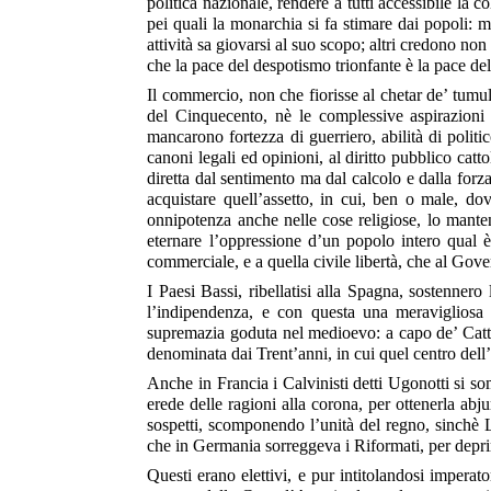
politica nazionale, rendere a tutti accessibile la co
pei quali la monarchia si fa stimare dai popoli:
attività sa giovarsi al suo scopo; altri credono n
che la pace del despotismo trionfante è la pace del
Il commercio, non che fiorisse al chetar de’ tumult
del Cinquecento, nè le complessive aspirazioni 
mancarono fortezza di guerriero, abilità di politic
canoni legali ed opinioni, al diritto pubblico catt
diretta dal sentimento ma dal calcolo e dalla for
acquistare quell’assetto, in cui, ben o male, dov
onnipotenza anche nelle cose religiose, lo man
eternare l’oppressione d’un popolo intero qual è 
commerciale, e a quella civile libertà, che al Gove
I Paesi Bassi, ribellatisi alla Spagna, sostennero
l’indipendenza, e con questa una meravigliosa p
supremazia goduta nel medioevo: a capo de’ Cattol
denominata dai Trent’anni, in cui quel centro dell
Anche in Francia i Calvinisti detti Ugonotti si so
erede delle ragioni alla corona, per ottenerla abju
sospetti, scomponendo l’unità del regno, sinchè L
che in Germania sorreggeva i Riformati, per depri
Questi erano elettivi, e pur intitolandosi impera