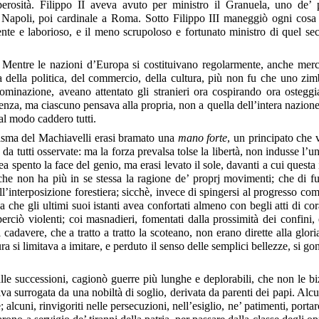
erosità. Filippo II aveva avuto per ministro il Granuela, uno de’ più
i Napoli, poi cardinale a Roma. Sotto Filippo III maneggiò ogni
cosa
otente e laborioso, e il meno scrupoloso e fortunato ministro di quel
ia. Mentre le nazioni d’Europa si costituivano regolarmente, anche me
era della politica, del commercio, della cultura, più non fu che uno zim
ominazione, aveano attentato gli stranieri ora cospirando ora osteggi
denza, ma ciascuno pensava alla propria, non a quella dell’intera nazione
 tal modo caddero tutti.
a risma del Machiavelli erasi bramato una
mano forte
, un principato che 
 e da tutti osservate: ma la forza prevalsa tolse la libertà, non indusse l
ea spento la face del genio, ma erasi levato il sole, davanti a cui questa
 che non ha più in se stessa la ragione de’ proprj movimenti; che di fu
all’interposizione forestiera; sicchè, invece di spingersi al progresso c
 che gli ultimi suoi istanti avea confortati almeno con begli atti di cor
erciò violenti; coi masnadieri, fomentati dalla prossimità dei confini, 
cadavere, che a tratto a tratto la scoteano, non erano dirette alla gloria
ratura si limitava a imitare, e perduto il senso delle semplici bellezze, si
lle successioni, cagionò guerre più lunghe e deplorabili, che non le bi
iva surrogata da una nobiltà di soglio, derivata da parenti dei papi. Alcun
lcuni, rinvigoriti nelle persecuzioni, nell’esiglio, ne’ patimenti, portaro