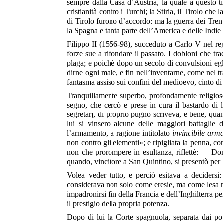
sempre dalla Casa d’Austria, la quale a questo
t
cristianità contro i Turchi; la Stiria, il Tirolo c
di Tirolo furono d’accordo: ma la guerra dei Trent
la Spagna e tanta parte dell’America e delle Indie o
Filippo II (1556-98), succeduto a Carlo V nel regn
forze sue a rifondare il passato. I dobloni che tra
plaga; e poichè dopo un secolo di convulsioni egli 
dirne ogni male, e fin nell’inventarne, come nel t
fantasma assiso sui confini del medioevo, cinto di 
Tranquillamente superbo, profondamente religioso
segno, che cercò e prese in cura il bastardo di 
segretarj, di proprio pugno scriveva, e bene, quan
lui si vinsero alcune delle maggiori battaglie 
l’armamento, a ragione intitolato
invincibile arm
non contro gli elementi»; e ripigliata la penna, c
non che prorompere in esultanza, riflettè: — Do
quando, vincitore a San Quintino, si presentò per 
Volea veder tutto, e perciò esitava a decidersi
considerava non solo come eresie, ma come lesa ma
impadronirsi fin della Francia e dell’Inghilterra pe
il prestigio della propria potenza.
Dopo di lui la Corte spagnuola, separata dai pop