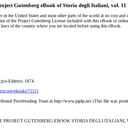
roject Gutenberg eBook of
Storia degli Italiani, vol. 11 
 in the United States and most other parts of the world at no cost and
terms of the Project Gutenberg License included with this eBook or onlin
e laws of the country where you are located before using this eBook.
icp/o-Editrice, 1874
rg.org/ebooks/71115
ributed Proofreading Team at http://www.pgdp.net (This file was pro
E PROJECT GUTENBERG EBOOK STORIA DEGLI ITALIANI, VOL