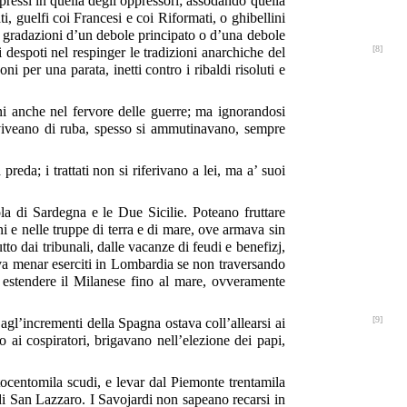
ppressi in quella degli oppressori; assodando quella
i, guelfi coi Francesi e coi Riformati, o ghibellini
se gradazioni d’un debole principato o d’una debole
[8]
i despoti nel respinger le tradizioni
anarchiche del
i per una parata, inetti contro i ribaldi risoluti e
dini anche nel fervore delle guerre; ma ignorandosi
i viveano di ruba, spesso si ammutinavano, sempre
reda; i trattati non si riferivano a lei, ma a’ suoi
ola di Sardegna e le Due Sicilie. Poteano fruttare
i e nelle truppe di terra e di mare, ove armava sin
tto dai tribunali, dalle vacanze di feudi e benefizj,
eva menar eserciti in Lombardia se non traversando
 estendere il Milanese fino al mare, ovveramente
[9]
agl’incrementi della Spagna ostava coll’allearsi ai
 ai cospiratori, brigavano nell’elezione dei papi,
tocentomila scudi, e levar dal Piemonte trentamila
 di San Lazzaro. I Savojardi non sapeano recarsi in