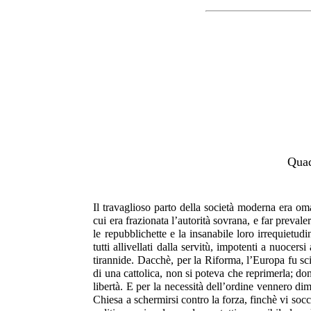
Quad
Il travaglioso parto della società moderna era om
cui era frazionata l’autorità sovrana, e far preval
le repubblichette e la insanabile loro irrequietu
tutti allivellati dalla servitù, impotenti a nuocer
tirannide. Dacchè, per la Riforma, l’Europa fu sc
di una cattolica, non si poteva che reprimerla; do
libertà. E per la necessità dell’ordine vennero dime
Chiesa a schermirsi contro la forza, finchè vi soc