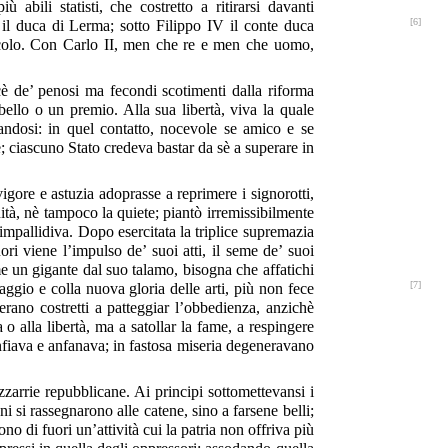
 abili statisti, che costretto a ritirarsi davanti
[6]
 il duca di Lerma; sotto Filippo IV il conte duca
 secolo. Con Carlo II, men che re e men che uomo,
rcè de’ penosi ma fecondi scotimenti dalla riforma
bello o un premio. Alla sua libertà, viva la quale
andosi: in quel contatto, nocevole se amico e se
; ciascuno Stato credeva bastar da sè a superare in
vigore e astuzia adoprasse a reprimere i signorotti,
’unità, nè tampoco la quiete; piantò irremissibilmente
 impallidiva. Dopo esercitata la triplice supremazia
ori viene l’impulso de’ suoi atti, il seme de’ suoi
ome un gigante dal suo talamo, bisogna che affatichi
[7]
aggio e colla nuova gloria delle arti, più non fece
erano costretti a patteggiar l’obbedienza, anzichè
 o alla libertà, ma a satollar la fame, a respingere
 gonfiava e anfanava; in fastosa miseria degeneravano
zzarrie repubblicane. Ai principi sottomettevansi i
i si rassegnarono alle catene, sino a farsene belli;
no di fuori un’attività cui la patria non offriva più