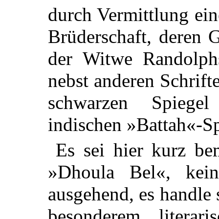
durch Vermittlung ei
Brüderschaft, deren 
der Witwe Randolphs
nebst anderen Schrif
schwarzen Spiege
indischen »Battah«-Sp
Es sei hier kurz b
»Dhoula Bel«, kei
ausgehend, es handle
besonderem literari