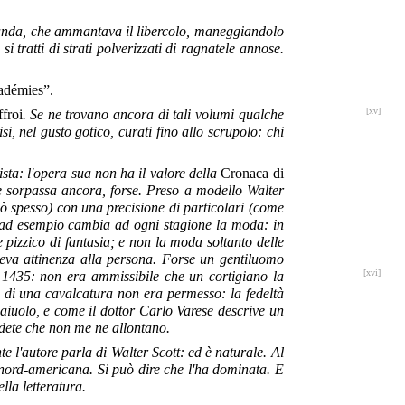
randa, che ammantava il libercolo, maneggiandolo
 tratti di strati polverizzati di ragnatele annose.
cadémies”.
[xv]
ffroi
. Se ne trovano ancora di tali volumi qualche
i, nel gusto gotico, curati fino allo scrupolo: chi
ista: l'opera sua non ha il valore della
Cronaca di
le sorpassa ancora, forse. Preso a modello Walter
rdò spesso) con una precisione di particolari (come
 ad esempio cambia ad ogni stagione la moda: in
izzico di fantasia; e non la moda soltanto delle
 aveva attinenza alla persona. Forse un gentiluomo
[xvi]
 1435: non era ammissibile che un cortigiano la
di una cavalcatura non era permesso: la fedeltà
aiuolo, e come il dottor Carlo Varese descrive un
edete che non me ne allontano.
e l'autore parla di Walter Scott: ed è naturale. Al
e nord-americana. Si può dire che l'ha dominata. E
lla letteratura.