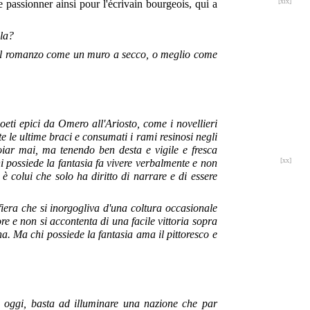
[xix]
e passionner ainsi pour l'écrivain bourgeois, qui a
ola?
e del romanzo come un muro a secco, o meglio come
eti epici da Omero all'Ariosto, come i novellieri
te le ultime braci e consumati i rami resinosi negli
noiar mai, ma tenendo ben desta e vigile e fresca
[xx]
 possiede la fantasia fa vivere verbalmente e non
 colui che solo ha diritto di narrare e di essere
fiera che si inorgogliva d'una coltura occasionale
e e non si accontenta di una facile vittoria sopra
a. Ma chi possiede la fantasia ama il pittoresco e
z, oggi, basta ad illuminare una nazione che par