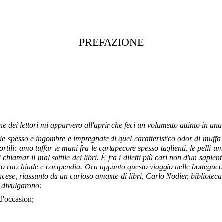
PREFAZIONE
 dei lettori mi apparvero all'aprir che feci un volumetto attinto in una c
e spesso e ingombre e impregnate di quel caratteristico odor di muffa 
tili: amo tuffar le mani fra le cartapecore spesso taglienti, le pelli umi
i chiamar il mal sottile dei libri. È fra i diletti più cari non d'un s
tutto racchiude e compendia. Ora appunto questo viaggio nelle bottegucce
ese, riassunto da un curioso amante di libri, Carlo Nodier, bibliotec
, divulgarono:
d'occasion;