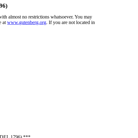
96)
 with almost no restrictions whatsoever. You may
e at
www.gutenberg.org
. If you are not located in
L 1796) ***