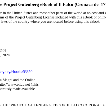
e Project Gutenberg eBook of
Il Falco (Cronaca del 17
 in the United States and most other parts of the world at no cost and
terms of the Project Gutenberg License included with this eBook or onlin
e laws of the country where you are located before using this eBook.
350]
3, 2024
rg.org/ebooks/53350
ra Magni and the Online
http://www.pgdp.net (This
nerously made available
OF THE PROJECT GUTENBERG EBOOK IL FALCO (CRONACA DE