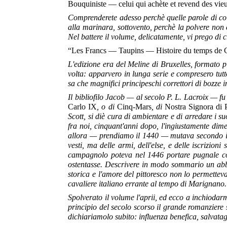
Bouquiniste — celui qui achète et revend des vieu
Comprenderete adesso perchè quelle parole di co
alla marinara, sottovento, perchè la polvere non c
Nel battere il volume, delicatamente, vi prego di cr
“Les Francs — Taupins — Histoire du temps de Ch
L'edizione era del Meline di Bruxelles, formato p
volta: apparvero in lunga serie e compresero tutto
sa che magnifici principeschi correttori di bozze 
Il bibliofilo Jacob — al secolo P. L. Lacroix — fu
Carlo IX
, o di
Cinq-Mars
, di
Nostra Signora di P
Scott, si diè cura di ambientare e di arredare i s
fra noi, cinquant'anni dopo, l'ingiustamente d
allora — prendiamo il 1440 — mutava secondo il 
vesti, ma delle armi, dell'else, e delle iscrizio
campagnolo poteva nel 1446 portare pugnale 
ostentasse. Descrivere in modo sommario un abb
storica e l'amore del pittoresco non lo permette
cavaliere italiano errante al tempo di Marignano
Spolverato il volume l'aprii, ed ecco a inchiodar
principio del secolo scorso il grande romanziere 
dichiariamolo subito: influenza benefica, salvatagg