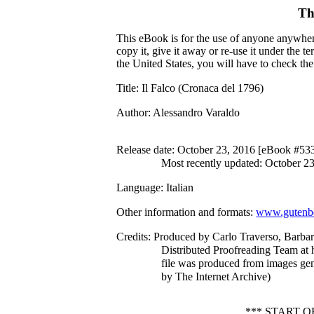
Th
This eBook is for the use of anyone anywhere
copy it, give it away or re-use it under the 
the United States, you will have to check th
Title
: Il Falco (Cronaca del 1796)
Author
: Alessandro Varaldo
Release date
: October 23, 2016 [eBook #53
Most recently updated: October 2
Language
: Italian
Other information and formats
:
www.gutenbe
Credits
: Produced by Carlo Traverso, Barba
Distributed Proofreading Team at 
file was produced from images ge
by The Internet Archive)
*** START 