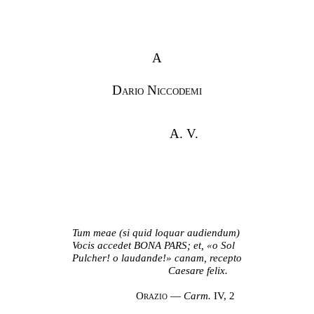
A
Dario Niccodemi
A. V.
Tum meae (si quid loquar audiendum)
Vocis accedet BONA PARS; et, «o Sol
Pulcher! o laudande!» canam, recepto
Caesare felix.
Orazio
—
Carm.
IV, 2