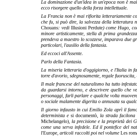
La dominazione d'un'idea in un'epoca non è mai du
ecco risorgere quello della forza intellettuale.
La Francia non è mai rifiorita letterariamente co
che fu, si può dire, la salvezza della letteratur
Chouans
: vedi
Illusioni Perdute
) come Hugo, com
minore artisticamente, stella di prima grandezza 
prendeva a maestro lo scozzese, imparava due gran
particolari, l'ausilio della fantasia.
Ed eccoci all'Assente.
Parlo della Fantasia.
La miseria letteraria d'oggigiorno, e l'Italia in
torre d'avorio, sdegnosamente, regale fuoruscita,
Il male francese del naturalismo ha tutto infestat
da guardarsi intorno, e descrivere quello che v
personaggi, farli parlare e qualche volta muovere
o sociale malamente digerita o annusata su qualc
Il giorno infausto in cui Emilio Zola aprì il fam
determinista e
si documentò
, la strada facilon
Michelangelo)
, la precisione e la proprietà dei
come una serva infedele. Ed il pontefice del na
l'Europe
, articoli raccolti poi nel volume
Les roma