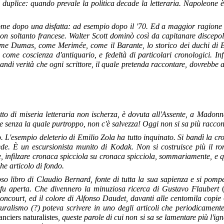
plice: quando prevale la politica decade la letteraria. Napoleone è l
me dopo una disfatta: ad esempio dopo il '70. Ed a maggior ragione vi
a non soltanto francese. Walter Scott dominò così da capitanare discepo
e Dumas, come Merimée, come il Barante, lo storico dei duchi di Bor
come coscienza d'antiquario, e fedeltà di particolari cronologici. In
di verità che ogni scrittore, il quale pretenda raccontare, dovrebbe a
 fatto di miseria letteraria non ischerza, è dovuta all'Assente, a Mado
 e senza la quale purtroppo, non c'è salvezza! Oggi non si sa più raccon
o. L'esempio deleterio di Emilio Zola ha tutto inquinato.
Si bandì la cr
ede. È un escursionista munito di Kodak. Non si costruisce più il ro
, infilzare cronaca spicciola su cronaca spicciola, sommariamente, e q
he articolo di fondo.
oso libro di Claudio Bernard, fonte di tutta la sua sapienza e si pomp
a fu aperta. Che divennero la minuziosa ricerca di Gustavo Flaubert
 Goncourt, ed il colore di Alfonso Daudet, davanti alle centomila copie
turalismo (?) poteva scrivere in uno degli articoli che periodicame
nciers naturalistes
, queste parole di cui non si sa se lamentare più l'