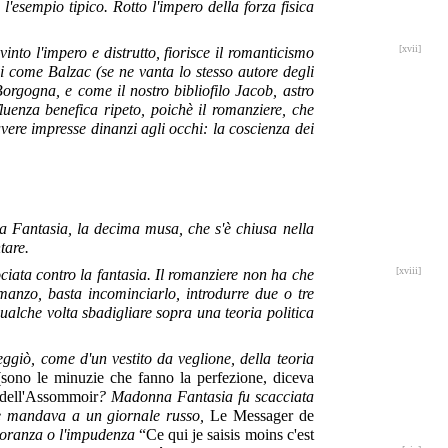
'esempio tipico. Rotto l'impero della forza fisica
[xvii]
nto l'impero e distrutto, fiorisce il romanticismo
li come Balzac (se ne vanta lo stesso autore degli
gogna, e come il nostro bibliofilo Jacob, astro
fluenza benefica ripeto, poichè il romanziere, che
vere impresse dinanzi agli occhi: la coscienza dei
nna Fantasia, la decima musa, che s'è chiusa nella
tare.
[xviii]
ociata contro la fantasia. Il romanziere non ha che
manzo, basta incominciarlo, introdurre due o tre
ualche volta sbadigliare sopra una teoria politica
eggiò, come d'un vestito da veglione, della teoria
(sono le minuzie che fanno la perfezione, diceva
dell'Assommoir
? Madonna Fantasia fu scacciata
nte mandava a un giornale russo,
Le Messager de
ignoranza o l'impudenza
“Ce qui je saisis moins c'est