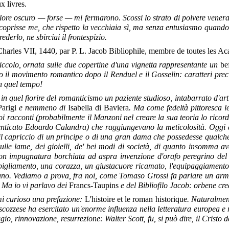
x livres.
lore oscuro — forse — mi fermarono. Scossi lo strato di polvere vene
oprisse me, che rispetto la vecchiaia sì, ma senza entusiasmo quando si
ederlo, ne sbirciai il frontespizio.
arles VII, 1440, par P. L. Jacob Bibliophile, membre de toutes les A
iccolo, ornata sulle due copertine d'una vignetta
rappresentante un
be
 il movimento romantico dopo il Renduel e il Gosselin: caratteri precis
in quel tempo!
 in quel fiorire del romanticismo un paziente studioso, intabarrato d'art
arigi
e nemmeno di
Isabella di Baviera
. Ma come fedeltà pittoresca 
uoi racconti (probabilmente il Manzoni nel creare la sua teoria lo rico
imenticato Edoardo Calandra) che raggiungevano la meticolosità. Oggi
capriccio di un principe o di una gran dama che possedesse qualche p
ni sulle lame, dei gioielli, de' bei modi di società, di quanto insomma
con impugnatura
borchiata ad aspra invenzione d'orafo peregrino del
igliamento, una corazza, un giustacuore ricamato, l'equipaggiamento 
vano. Vediamo a prova, fra noi, come Tomaso Grossi fa parlare un arm
. Ma io vi parlavo dei
Francs-Taupins
e del Bibliofilo Jacob: orbene cr
mi curioso una prefazione:
L'histoire et le roman historique
. Naturalment
scozzese ha esercitato un'enorme influenza nella letteratura europea 
io, rinnovazione, resurrezione: Walter Scott, fu, si può dire, il Cristo de