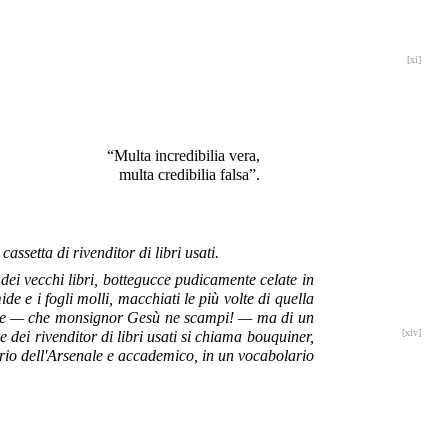
[xi]
“Multa incredibilia vera,
multa credibilia falsa”.
assetta di rivenditor di libri usati.
dei vecchi libri, bottegucce pudicamente celate in
de e i fogli molli, macchiati le più volte di quella
apiente — che monsignor Gesù ne scampi! — ma di un
[xiv]
 dei rivenditor di libri usati si chiama bouquiner,
ario dell'Arsenale e accademico, in un vocabolario