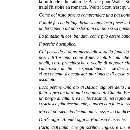
la profonde admiration de Balzac pour Walter Scot
traité l'histoire en romance. Walter Scott n'est qu'
Come del resto poteva comprendere una passione, 
Il male fu che la foga bruta iconoclasta prese l
un terrapieno od uno sterro in cui non si sa quell
La fantasia fu così bandita, come può essere band
Il perchè è semplice.
Chi possiede il dono meraviglioso della fantasia
nostri di Toscana, come Walter Scott. È colui che n
anelli, corti principesche o veglie di popolo: c
l'attenzione anche — e
specialmente — se descriv
si accontenta d'accatastar marionette di gesso o
ascoltato.
Ecco perchè Onorato di Balzac, signore della Fant
fatta sopra un libro mal compreso di Claudio Bern
un borgo di villani: va in Terrasanta, nel regno 
costruisce pittorescamente, e narra con tutte le r
Ma chi possiede la decima musa osserva l'undi
Dov'è oggi? Ahimè! oggi la Fantasia è assente.
Parlo dell'Italia, chè gli scrittori Inglesi e 