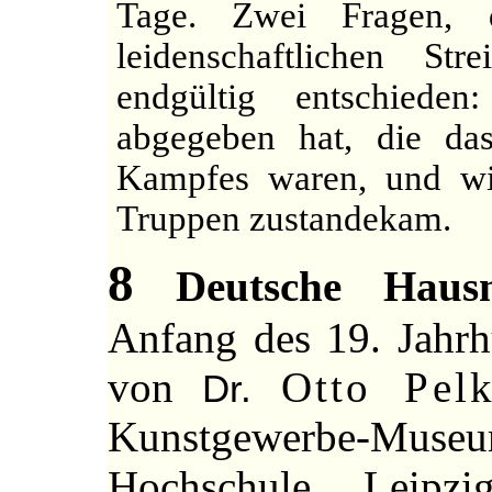
Tage. Zwei Fragen, 
leidenschaftlichen St
endgültig entschiede
abgegeben hat, die d
Kampfes waren, und w
Truppen zustandekam.
8
Deutsche Hausm
Anfang des 19. Jahrh
von
Otto Pel
Dr.
Kunstgewerbe-Museum
Hochschule, Leipz