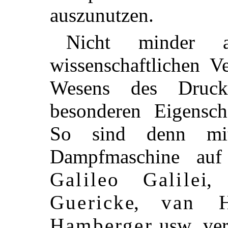
auszunutzen.
Nicht minder 
wissenschaftlichen V
Wesens des Druc
besonderen Eigensch
So sind denn mit
Dampfmaschine au
Galileo Galilei
Guericke
,
van H
Hamberger
usw. ver