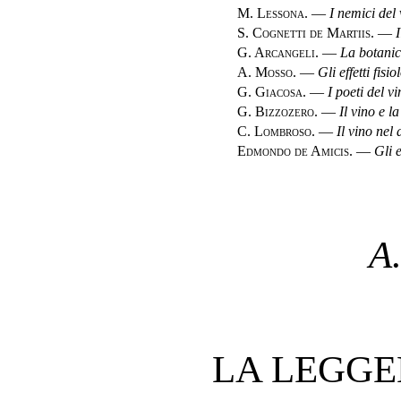
M. Lessona.
—
I nemici del
S. Cognetti de Martiis.
—
G. Arcangeli.
—
La botanic
A. Mosso.
—
Gli effetti fisi
G. Giacosa.
—
I poeti del v
G. Bizzozero.
—
Il vino e la
C. Lombroso.
—
Il vino nel 
Edmondo de Amicis.
—
Gli e
A
LA LEGGE