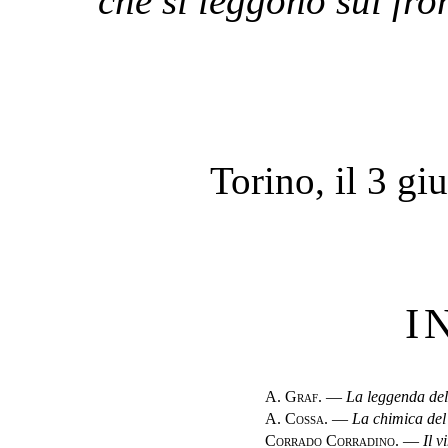
che si leggono sul fron
Torino, il 3 g
I
A. Graf.
—
La leggenda del
A. Cossa.
—
La chimica del
Corrado Corradino.
—
Il v