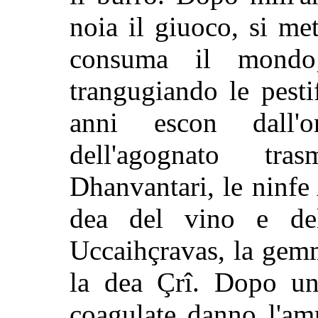
noia il giuoco, si me
consuma il mondo
trangugiando le pesti
anni escon dall'o
dell'agognato tr
Dhanvantari, le ninfe
dea del vino e dell
Uccaihçravas, la gem
la dea Çrî. Dopo un 
coagulate danno l'amri