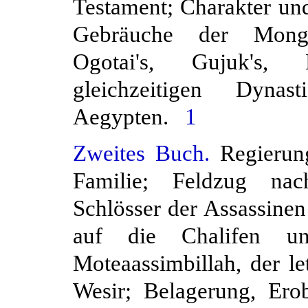
Testament; Charakter un
Gebräuche der Mong
Ogotai's, Gujuk's,
gleichzeitigen Dyn
Aegypten.
1
Zweites Buch.
Regierung
Familie; Feldzug na
Schlösser der Assassine
auf die Chalifen un
Moteaassimbillah, der le
Wesir; Belagerung, Er