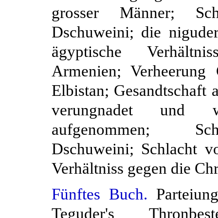
grosser Männer; Sc
Dschuweini; die nigude
ägyptische Verhältni
Armenien; Verheerung C
Elbistan; Gesandtschaft
verungnadet und 
aufgenommen; Schi
Dschuweini; Schlacht v
Verhältniss gegen die Ch
Fünftes Buch.
Parteiung
Teguder's Thronbest