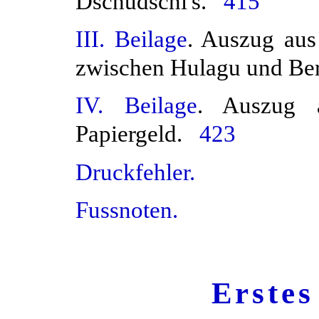
Dschudschi's.
415
III. Beilage
. Auszug aus
zwischen Hulagu und B
IV. Beilage
. Auszug 
Papiergeld.
423
Druckfehler.
Fussnoten.
Erstes