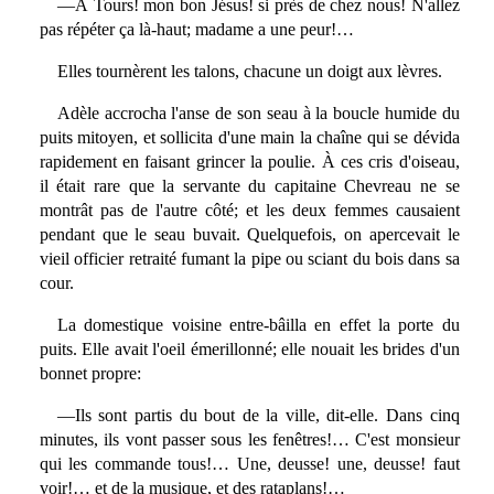
—À Tours! mon bon Jésus! si près de chez nous! N'allez
pas répéter ça là-haut; madame a une peur!…
Elles tournèrent les talons, chacune un doigt aux lèvres.
Adèle accrocha l'anse de son seau à la boucle humide du
puits mitoyen, et sollicita d'une main la chaîne qui se dévida
rapidement en faisant grincer la poulie. À ces cris d'oiseau,
il était rare que la servante du capitaine Chevreau ne se
montrât pas de l'autre côté; et les deux femmes causaient
pendant que le seau buvait. Quelquefois, on apercevait le
vieil officier retraité fumant la pipe ou sciant du bois dans sa
cour.
La domestique voisine entre-bâilla en effet la porte du
puits. Elle avait l'oeil émerillonné; elle nouait les brides d'un
bonnet propre:
—Ils sont partis du bout de la ville, dit-elle. Dans cinq
minutes, ils vont passer sous les fenêtres!… C'est monsieur
qui les commande tous!… Une, deusse! une, deusse! faut
voir!… et de la musique, et des rataplans!…