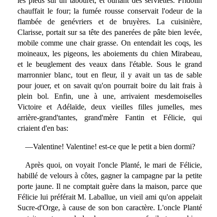
les pieds sur un tabouret, et ourlant des serviettes. Fridolin
chauffait le four; la fumée rousse conservait l'odeur de la
flambée de genévriers et de bruyères. La cuisinière,
Clarisse, portait sur sa tête des panerées de pâte bien levée,
mobile comme une chair grasse. On entendait les coqs, les
moineaux, les pigeons, les aboiements du chien Mirabeau,
et le beuglement des veaux dans l'étable. Sous le grand
marronnier blanc, tout en fleur, il y avait un tas de sable
pour jouer, et on savait qu'on pourrait boire du lait frais à
plein bol. Enfin, une à une, arrivaient mesdemoiselles
Victoire et Adélaïde, deux vieilles filles jumelles, mes
arrière-grand'tantes, grand'mère Fantin et Félicie, qui
criaient d'en bas:
—Valentine! Valentine! est-ce que le petit a bien dormi?
Après quoi, on voyait l'oncle Planté, le mari de Félicie,
habillé de velours à côtes, gagner la campagne par la petite
porte jaune. Il ne comptait guère dans la maison, parce que
Félicie lui préférait M. Laballue, un vieil ami qu'on appelait
Sucre-d'Orge, à cause de son bon caractère. L'oncle Planté