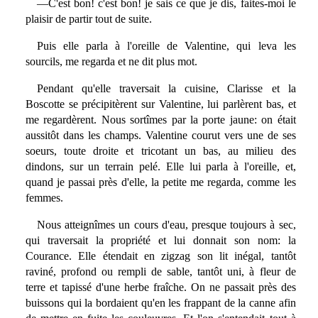
—C'est bon! c'est bon! je sais ce que je dis, faites-moi le
plaisir de partir tout de suite.
Puis elle parla à l'oreille de Valentine, qui leva les
sourcils, me regarda et ne dit plus mot.
Pendant qu'elle traversait la cuisine, Clarisse et la
Boscotte se précipitèrent sur Valentine, lui parlèrent bas, et
me regardèrent. Nous sortîmes par la porte jaune: on était
aussitôt dans les champs. Valentine courut vers une de ses
soeurs, toute droite et tricotant un bas, au milieu des
dindons, sur un terrain pelé. Elle lui parla à l'oreille, et,
quand je passai près d'elle, la petite me regarda, comme les
femmes.
Nous atteignîmes un cours d'eau, presque toujours à sec,
qui traversait la propriété et lui donnait son nom: la
Courance. Elle étendait en zigzag son lit inégal, tantôt
raviné, profond ou rempli de sable, tantôt uni, à fleur de
terre et tapissé d'une herbe fraîche. On ne passait près des
buissons qui la bordaient qu'en les frappant de la canne afin