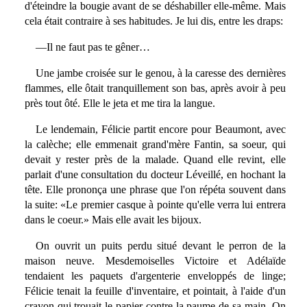
d'éteindre la bougie avant de se déshabiller elle-même. Mais
cela était contraire à ses habitudes. Je lui dis, entre les draps:
—Il ne faut pas te gêner…
Une jambe croisée sur le genou, à la caresse des dernières
flammes, elle ôtait tranquillement son bas, après avoir à peu
près tout ôté. Elle le jeta et me tira la langue.
Le lendemain, Félicie partit encore pour Beaumont, avec
la calèche; elle emmenait grand'mère Fantin, sa soeur, qui
devait y rester près de la malade. Quand elle revint, elle
parlait d'une consultation du docteur Léveillé, en hochant la
tête. Elle prononça une phrase que l'on répéta souvent dans
la suite: «Le premier casque à pointe qu'elle verra lui entrera
dans le coeur.» Mais elle avait les bijoux.
On ouvrit un puits perdu situé devant le perron de la
maison neuve. Mesdemoiselles Victoire et Adélaïde
tendaient les paquets d'argenterie enveloppés de linge;
Félicie tenait la feuille d'inventaire, et pointait, à l'aide d'un
crayon qui trouait le papier contre la paume de sa main. On