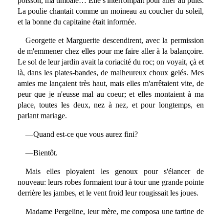
poisson, ma timbale… Elle s'interrompait pour aller au puits.
La poulie chantait comme un moineau au coucher du soleil,
et la bonne du capitaine était informée.
Georgette et Marguerite descendirent, avec la permission
de m'emmener chez elles pour me faire aller à la balançoire.
Le sol de leur jardin avait la coriacité du roc; on voyait, çà et
là, dans les plates-bandes, de malheureux choux gelés. Mes
amies me lançaient très haut, mais elles m'arrêtaient vite, de
peur que je n'eusse mal au coeur; et elles montaient à ma
place, toutes les deux, nez à nez, et pour longtemps, en
parlant mariage.
—Quand est-ce que vous aurez fini?
—Bientôt.
Mais elles ployaient les genoux pour s'élancer de
nouveau: leurs robes formaient tour à tour une grande pointe
derrière les jambes, et le vent froid leur rougissait les joues.
Madame Pergeline, leur mère, me composa une tartine de