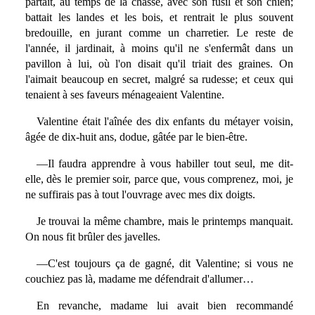
partait, au temps de la chasse, avec son fusil et son chien;
battait les landes et les bois, et rentrait le plus souvent
bredouille, en jurant comme un charretier. Le reste de
l'année, il jardinait, à moins qu'il ne s'enfermât dans un
pavillon à lui, où l'on disait qu'il triait des graines. On
l'aimait beaucoup en secret, malgré sa rudesse; et ceux qui
tenaient à ses faveurs ménageaient Valentine.
Valentine était l'aînée des dix enfants du métayer voisin,
âgée de dix-huit ans, dodue, gâtée par le bien-être.
—Il faudra apprendre à vous habiller tout seul, me dit-
elle, dès le premier soir, parce que, vous comprenez, moi, je
ne suffirais pas à tout l'ouvrage avec mes dix doigts.
Je trouvai la même chambre, mais le printemps manquait.
On nous fit brûler des javelles.
—C'est toujours ça de gagné, dit Valentine; si vous ne
couchiez pas là, madame me défendrait d'allumer…
En revanche, madame lui avait bien recommandé