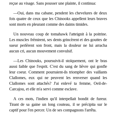
reçue au visage. Sans pousser une plainte, il continua:
—Oui, dans ma cabane, pendent les chevelures de deux
fois quatre de ceux que les Chinooks appellent leurs braves
sont morts en pleurant comme des daims timides.
Un nouveau coup de tomahawk l'atteignit à la poitrine.
Les muscles frémirent, ses dents grincèrent et des gouttes de
sueur perlèrent son front, mais la douleur ne lui arracha
aucun cri, aucun mouvement convulsif.
—Les Chinouks, poursuivit-il stoïquement, ont le bras
aussi faible que l'esprit. C'est du sang de lièvre qui gonfle
leur coeur. Comment pourraient-ils triompher des vaillants
Clallomes, eux qui ne peuvent les renverser quand les
Clallomes sont attachés? J'ai enlevé ta femme, Oeil-de-
Carcajou, et elle m'a servi comme esclave.
A ces mots, l'indien qu'il interpellait bondit de fureur.
Tirant de sa gaine un long couteau, il se précipita sur le
captif pour l'en percer. Un de ses compagnons l'arrêta.