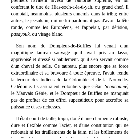
premiers l'avaient investi de l'autorité suprême, en lui
conférant le titre de Hias-soch-a-la-ti-yah, ou grand chef. Il
comptait, néanmoins, plusieurs ennemis dans la tribu; entre
autres, le jeesukaïn, qui ne lui pardonnait pas d'avoir la tête
ronde, comme les Européens, et l'appelait, par dérision,
pasayouk
, ou visage blanc.
Son nom de Dompteur-de-Buffles lui venait d'un
magnifique taureau sauvage qu'il avait pris au lasso,
apprivoisé et dressé si habilement, qu'il s'en servait comme
d'un cheval de selle. Ce taureau, plus encore que sa force
extraordinaire et sa bravoure à toute épreuve, l'avait, rendu
la terreur des Indiens de la Colombie et de la Nouvelle-
Calédonie. Ils assuraient volontiers que c'était
Scoucoumé
,
le Mauvais Génie, et le Dompteur-de-Buffles ne manquait
pas de profiter de cet effroi superstitieux pour accroître sa
puissance et ses richesses.
Il était court de taille, trapu, doué d'une charpente robuste,
dure et flexible comme l'acier, et d'une constitution qui ne
redoutait ni les tiraillements de la faim, ni les brûlements de