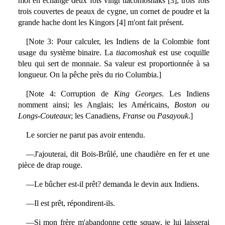
moi en échange deux fois vingt tiacomoshaks [3], trois fois
trois couvertes de peaux de cygne, un cornet de poudre et la
grande hache dont les Kingors [4] m'ont fait présent.
[Note 3: Pour calculer, les Indiens de la Colombie font
usage du système binaire. La
tiacomoshak
est use coquille
bleu qui sert de monnaie. Sa valeur est proportionnée à sa
longueur. On la pêche près du rio Columbia.]
[Note 4: Corruption de
King Georges
. Les Indiens
nomment ainsi; les Anglais; les Américains,
Boston ou
Longs-Couteaux
; les Canadiens,
Franse
ou
Pasayouk
.]
Le sorcier ne parut pas avoir entendu.
—J'ajouterai, dit Bois-Brûlé, une chaudière en fer et une
pièce de drap rouge.
—Le bûcher est-il prêt? demanda le devin aux Indiens.
—Il est prêt, répondirent-ils.
—Si mon frère m'abandonne cette squaw, je lui laisserai