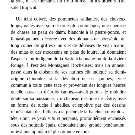
la soif, ni les morsures du froid boréal, ni les ardeurs d'un
soleil tropical.
Un teint cuivré, des pommettes saillantes, des cheveux
longs, nattés avec soin et ornés de coquillages, une chemise
de chasse en peau de daim, blanchie à la pierre-ponce, et
fantastiquement décorée avec des piquants de porc-épic, un
long collier de griffes d'ours et de défenses de veau marin,
des mitas et des mocassins en peau de loutre, lui donnaient
l'aspect d'un indigène de la Saskatchaouane ou de la rivière
Rouge, à l'est des Montagnes Rocheuses; mais un anneau
passé dans la cloison de ses narines eût indiqué sa demi-
origine chinouke, si la déviation de ses jambes,—vice
commun à toute cette race et provenant des longues heures
qu'elle passe en d'étroits canots,—avait permis le moindre
doute sur sa naissance. Un chapeau d'écorce de cèdre, tissé
en forme de ruche à abeilles, et enjolivé par des dessins
représentant des Indiens à la pêche de la baleine, couvrait sa
tête, dont les yeux vifs et perçants, profondément encaissés
sous des sourcils épais, dénotaient une grande pénétration,
unie à une opiniâtreté plus grande encore.