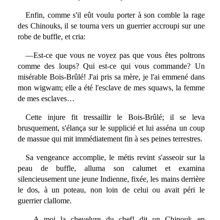
Enfin, comme s'il eût voulu porter à son comble la rage
des Chinouks, il se tourna vers un guerrier accroupi sur une
robe de buffle, et cria:
—Est-ce que vous ne voyez pas que vous êtes poltrons
comme des loups? Qui est-ce qui vous commande? Un
misérable Bois-Brûlé! J'ai pris sa mère, je l'ai emmené dans
mon wigwam; elle a été l'esclave de mes squaws, la femme
de mes esclaves…
Cette injure fit tressaillir le Bois-Brûlé; il se leva
brusquement, s'élança sur le supplicié et lui asséna un coup
de massue qui mit immédiatement fin à ses peines terrestres.
Sa vengeance accomplie, le métis revint s'asseoir sur la
peau de buffle, alluma son calumet et examina
silencieusement une jeune Indienne, fixée, les mains derrière
le dos, à un poteau, non loin de celui ou avait péri le
guerrier clallome.
—A moi la chevelure du chef! dit un Chinouk en