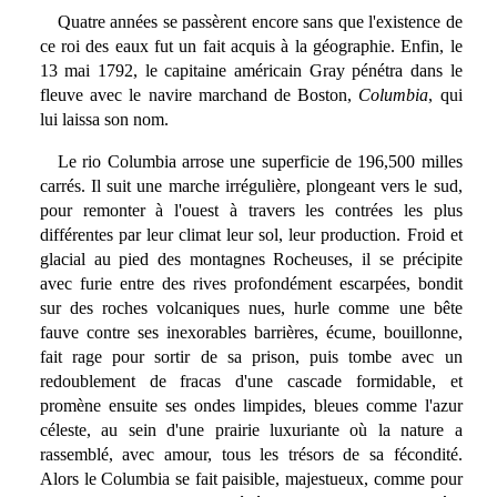
Quatre années se passèrent encore sans que l'existence de
ce roi des eaux fut un fait acquis à la géographie. Enfin, le
13 mai 1792, le capitaine américain Gray pénétra dans le
fleuve avec le navire marchand de Boston,
Columbia
, qui
lui laissa son nom.
Le rio Columbia arrose une superficie de 196,500 milles
carrés. Il suit une marche irrégulière, plongeant vers le sud,
pour remonter à l'ouest à travers les contrées les plus
différentes par leur climat leur sol, leur production. Froid et
glacial au pied des montagnes Rocheuses, il se précipite
avec furie entre des rives profondément escarpées, bondit
sur des roches volcaniques nues, hurle comme une bête
fauve contre ses inexorables barrières, écume, bouillonne,
fait rage pour sortir de sa prison, puis tombe avec un
redoublement de fracas d'une cascade formidable, et
promène ensuite ses ondes limpides, bleues comme l'azur
céleste, au sein d'une prairie luxuriante où la nature a
rassemblé, avec amour, tous les trésors de sa fécondité.
Alors le Columbia se fait paisible, majestueux, comme pour