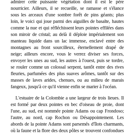
admirer cette puissante végétation dont il est le père
nourricier. Ailleurs, il se recueille, se ramasse et s'élance
sous les arceaux d'une sombre forêt de pins géants; plus
loin, le voici qui joue parmi des aiguilles de basalte, hautes
comme la nue et qui réfléchissent leurs pointes effilées dans
son miroir de cristal; au delà il déploie impérialement son
manteau liquide dans un lac immense, enclavé entre des
montagnes au front sourcilleux, éternellement drapé de
neige; ailleurs encore, vous le verrez diviser ses forces,
envoyer les unes au sud, les autres à l'ouest, puis se tordre,
se rouler comme un colossal serpent, tantôt entre des rives
fleuries, parfumées des plus suaves arômes, tantôt sur des
masses de laves arides, chenues, ou au milieu de marais
fangeux, jusqu'à ce qu'il vienne enfin se marier à l'océan.
L'estuaire de la Colombie a une largeur de trois lieues. Il
est formé par deux pointes en bec d'oiseau de proie, dont
l'une, au sud, est nommée pointe Adams ou cap Frondoso;
l'autre, au nord, cap Rochon ou Désappointement. Les
abords de la pointe Adams sont parsemés d'îlots charmants,
où la faune et la flore des deux pôles se trouvent confondues