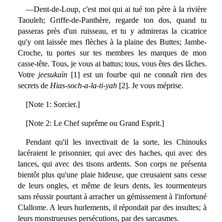
—Dent-de-Loup, c'est moi qui ai tué ton père à la rivière
Taouleh; Griffe-de-Panthère, regarde ton dos, quand tu
passeras près d'un ruisseau, et tu y admireras la cicatrice
qu'y ont laissée mes flèches à la plaine des Buttes; Jambe-
Croche, tu portes sur tes membres les marques de mon
casse-tête. Tous, je vous ai battus; tous, vous êtes des lâches.
Votre
jeesukaïn
[1] est un fourbe qui ne connaît rien des
secrets de
Hias-soch-a-la-ti-yah
[2]. Je vous méprise.
[Note 1: Sorcier.]
[Note 2: Le Chef suprême ou Grand Esprit.]
Pendant qu'il les invectivait de la sorte, les Chinouks
lacéraient le prisonnier, qui avec des haches, qui avec des
lances, qui avec des tisons ardents. Son corps ne présenta
bientôt plus qu'une plaie hideuse, que creusaient sans cesse
de leurs ongles, et même de leurs dents, les tourmenteurs
sans réussir pourtant à arracher un gémissement à l'infortuné
Clallome. A leurs hurlements, il répondait par des insultes; à
leurs monstrueuses persécutions, par des sarcasmes.