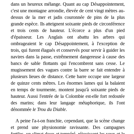
dans un heureux mélange. Quant au cap Désappointement,
c'est une montagne arrondie, élevée de cent vingt mètres au-
dessus de la mer et jadis couronnée de pins de la plus
grande espèce. Ils atteignent soixante pieds de circonférence
et trois cents de hauteur. L'écorce a plus d'un pied
d'épaisseur. Les Anglais ont abattu les arbres qui
ombrageaient le cap Désappointement, à l'exception de
trois, qui furent élagués et conservés pour servir à guider les
navires dans la passe, extrêmement dangereuse à cause des
bancs de sable flottants qui l'encombrent sans cesse. Le
mugissement des vagues contre la barre se fait entendre à
plusieurs lieues de distance. Cette barre occupe une largeur
de quinze cents mètres. Les énormes lames qui la balaient
en temps de tourmente, montent jusqu'à soixante pieds de
hauteur. Aussi l'entrée de la Colombie est-elle fort redoutée
des marins; dans leur langage métaphorique, ils l'ont
dénommée
le Trou du Diable
.
A peine l'a-t-on franchie, cependant, que la scène change
et prend une physionomie ravissante. Des campagnes
fertiles, un climat doux et tempéré, réjouissent les yeux et le