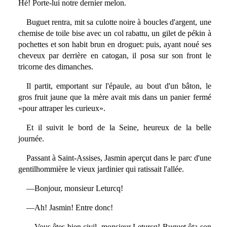
Hé! Porte-lui notre dernier melon.
Buguet rentra, mit sa culotte noire à boucles d'argent, une
chemise de toile bise avec un col rabattu, un gilet de pékin à
pochettes et son habit brun en droguet: puis, ayant noué ses
cheveux par derrière en catogan, il posa sur son front le
tricorne des dimanches.
Il partit, emportant sur l'épaule, au bout d'un bâton, le
gros fruit jaune que la mère avait mis dans un panier fermé
«pour attraper les curieux».
Et il suivit le bord de la Seine, heureux de la belle
journée.
Passant à Saint-Assises, Jasmin aperçut dans le parc d'une
gentilhommière le vieux jardinier qui ratissait l'allée.
—Bonjour, monsieur Leturcq!
—Ah! Jasmin! Entre donc!
—Vous êtes bien civil, monsieur Leturcq! Buguet ôta son