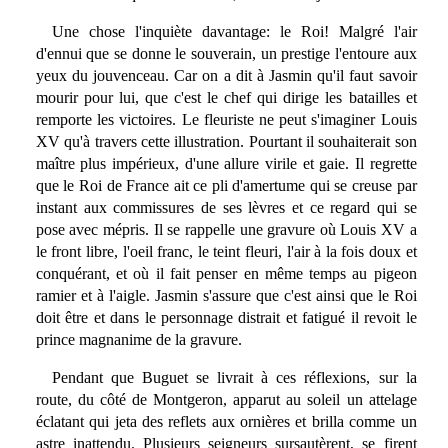
Une chose l'inquiète davantage: le Roi! Malgré l'air
d'ennui que se donne le souverain, un prestige l'entoure aux
yeux du jouvenceau. Car on a dit à Jasmin qu'il faut savoir
mourir pour lui, que c'est le chef qui dirige les batailles et
remporte les victoires. Le fleuriste ne peut s'imaginer Louis
XV qu'à travers cette illustration. Pourtant il souhaiterait son
maître plus impérieux, d'une allure virile et gaie. Il regrette
que le Roi de France ait ce pli d'amertume qui se creuse par
instant aux commissures de ses lèvres et ce regard qui se
pose avec mépris. Il se rappelle une gravure où Louis XV a
le front libre, l'oeil franc, le teint fleuri, l'air à la fois doux et
conquérant, et où il fait penser en même temps au pigeon
ramier et à l'aigle. Jasmin s'assure que c'est ainsi que le Roi
doit être et dans le personnage distrait et fatigué il revoit le
prince magnanime de la gravure.
Pendant que Buguet se livrait à ces réflexions, sur la
route, du côté de Montgeron, apparut au soleil un attelage
éclatant qui jeta des reflets aux ornières et brilla comme un
astre inattendu. Plusieurs seigneurs sursautèrent, se firent