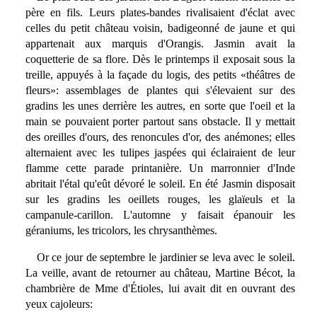
père en fils. Leurs plates-bandes rivalisaient d'éclat avec
celles du petit château voisin, badigeonné de jaune et qui
appartenait aux marquis d'Orangis. Jasmin avait la
coquetterie de sa flore. Dès le printemps il exposait sous la
treille, appuyés à la façade du logis, des petits «théâtres de
fleurs»: assemblages de plantes qui s'élevaient sur des
gradins les unes derrière les autres, en sorte que l'oeil et la
main se pouvaient porter partout sans obstacle. Il y mettait
des oreilles d'ours, des renoncules d'or, des anémones; elles
alternaient avec les tulipes jaspées qui éclairaient de leur
flamme cette parade printanière. Un marronnier d'Inde
abritait l'étal qu'eût dévoré le soleil. En été Jasmin disposait
sur les gradins les oeillets rouges, les glaïeuls et la
campanule-carillon. L'automne y faisait épanouir les
géraniums, les tricolors, les chrysanthèmes.
Or ce jour de septembre le jardinier se leva avec le soleil.
La veille, avant de retourner au château, Martine Bécot, la
chambrière de Mme d'Étioles, lui avait dit en ouvrant des
yeux cajoleurs: