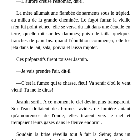
—L'aurore creuse l'estomac, dit-il.
La mère allumait une flambée de sarments sous le trépied,
au milieu de la grande cheminée. Le fagot fuma: la vieille
n'en fut point gênée; elle se versa du lait dans une écuelle en
terre, qu'elle mit sur les flammes; puis elle tailla quelques
tranches de pain bis: quand l'ébullition commença, elle les
jeta dans le lait, sala, poivra et laissa mijoter.
Ces préparatifs firent tousser Jasmin.
—Je vais prendre l'air, dit-il.
—C'est la fumée qui te chasse, fieu! Va sentir d'où le vent
vient! Tu me le diras!
Jasmin sortit. A ce moment le ciel devint plus transparent.
Sur l'eau flottaient des brumes: avides de lumière autant
qu'amoureuses de l'onde, elles tiraient vers le ciel et
trempaient leurs gazes dans le fleuve endormi.
Soudain la brise réveilla tout à fait la Seine; dans un