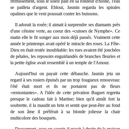
frémissement, sous le soleil pâle en sa rondeur d'hostie, l'eau
se pailleta d'argent. Ebloui, Jasmin regarda les spirales
opalines que le vent poussait contre les buissons.
Il adorait la rosée; il aimait à surprendre ses diamants près
d'une cétoine verte, au coeur des «cuisses de Nymphe». Ce
matin elle le fit songer aux mois déjà passés. Vraiment cette
année le printemps avait opéré le miracle des roses. La Fête-
Dieu en était restée inoubliable: les rues avaient été jonchées
de pétales, les reposoirs enguirlandés de branches fleuries et
la petite église avait ressemblé à un temple de l'Amour.
Aujourd'hui on payait cette débauche. Jasmin jeta un
regard à ses rosiers épuisés par un trop fougueux renouveau:
l'été était mort et ils ne portaient pas de fleurs
«remontantes». A l'idée de cette privation Buguet regretta
presque le cadeau fait à Martine; bien qu'il aimât fort la
soubrette, il la maudit un brin et sentit que peut-être au fond
de son âme il préférait à sa blonde joliesse la chair
multicolore des bouquets.
Doucement, avec un soupir, il gravit à droite de la maison