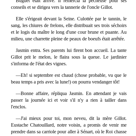
Buguet était arrivé. Il remercia la pêcheuse pour ses
conseils et se dirigea vers la tannerie de l'oncle Gillot.
Elle s'érigeait devant la Seine. Culottée par le tannin, le
sang, les chiures de frelons, elle distribuait ses trois séchoirs
et le logis du maître le long d'une cour brune et puante. Au
milieu, une charrette pleine de peaux de boeufs était arrêtée.
Jasmin entra. Ses parents lui firent bon accueil. La tante
Gillot prit le melon, le flaira sous la queue. Le jardinier
s'informa de l'état des vignes.
—Eh! si septembre est chaud (chose probable, vu que le
beau temps a pris avec la lune!) on pourra vendanger tôt!
—Bonne affaire, répliqua Jasmin. En attendant je vais
passer la journée ici et voir s'il n'y a rien à tailler dans
l'enclos.
—J'ai mieux pour toi, mon neveu, dit la mère Gillot.
Eustache Chatouillard, notre voisin, a promis de venir me
prendre dans sa carriole pour aller à Sénart, où le Roi chasse