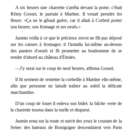
A six heures une charrette s'arrêta devant la porte; c'était
Rémy Gosset, le parrain à Martine. Il venait prendre les
fleurs: «Ça ne le gênait guère, car il allait à Corbeil porter
son beurre, son fromage et ses oeufs.»
Jasmin veilla à ce que le précieux envoi ne fût pas déposé
sur les caisses à fromages: il l'installa lui-même au-dessus
des paniers d'oeufs et fît promettre au bonhomme de se
rendre d'abord au château d'Étioles.
—J'y serai sur le coup de neuf heures, affirma Gosset.
Il fit serment de remettre la corbeille à Martine elle-même,
afin que personne ne laissât traîner au soleil la délicate
marchandise.
D'un coup de fouet il enleva son bidet: la bâche verte de
la charrette tourna dans la ruelle et disparut.
Jasmin resta sur la route et suivit des yeux le courant de la
Seine: des bateaux de Bourgogne descendaient vers Paris