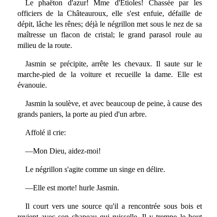
Le phaëton d'azur! Mme d'Étioles! Chassée par les
officiers de la Châteauroux, elle s'est enfuie, défaille de
dépit, lâche les rênes; déjà le négrillon met sous le nez de sa
maîtresse un flacon de cristal; le grand parasol roule au
milieu de la route.
Jasmin se précipite, arrête les chevaux. Il saute sur le
marche-pied de la voiture et recueille la dame. Elle est
évanouie.
Jasmin la soulève, et avec beaucoup de peine, à cause des
grands paniers, la porte au pied d'un arbre.
Affolé il crie:
—Mon Dieu, aidez-moi!
Le négrillon s'agite comme un singe en délire.
—Elle est morte! hurle Jasmin.
Il court vers une source qu'il a rencontrée sous bois et
revient avec son chapeau qui ruisselle. Il y trempe le bout