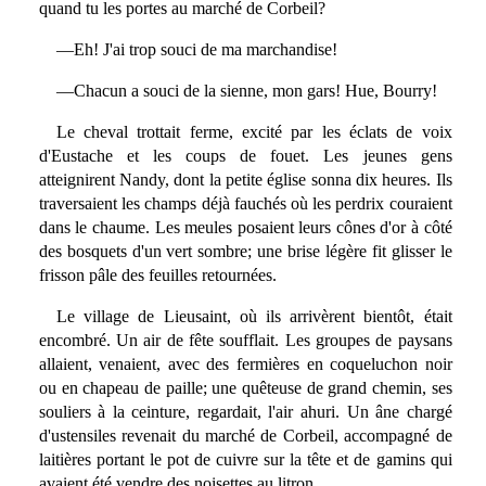
quand tu les portes au marché de Corbeil?
—Eh! J'ai trop souci de ma marchandise!
—Chacun a souci de la sienne, mon gars! Hue, Bourry!
Le cheval trottait ferme, excité par les éclats de voix
d'Eustache et les coups de fouet. Les jeunes gens
atteignirent Nandy, dont la petite église sonna dix heures. Ils
traversaient les champs déjà fauchés où les perdrix couraient
dans le chaume. Les meules posaient leurs cônes d'or à côté
des bosquets d'un vert sombre; une brise légère fit glisser le
frisson pâle des feuilles retournées.
Le village de Lieusaint, où ils arrivèrent bientôt, était
encombré. Un air de fête soufflait. Les groupes de paysans
allaient, venaient, avec des fermières en coqueluchon noir
ou en chapeau de paille; une quêteuse de grand chemin, ses
souliers à la ceinture, regardait, l'air ahuri. Un âne chargé
d'ustensiles revenait du marché de Corbeil, accompagné de
laitières portant le pot de cuivre sur la tête et de gamins qui
avaient été vendre des noisettes au litron.