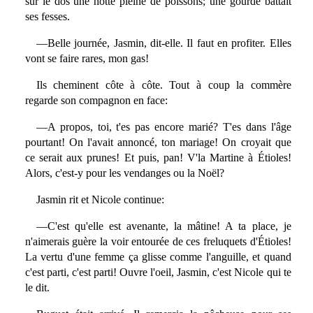
sur le dos une hotte pleine de poissons; une gourde battait
ses fesses.
—Belle journée, Jasmin, dit-elle. Il faut en profiter. Elles
vont se faire rares, mon gas!
Ils cheminent côte à côte. Tout à coup la commère
regarde son compagnon en face:
—A propos, toi, t'es pas encore marié? T'es dans l'âge
pourtant! On l'avait annoncé, ton mariage! On croyait que
ce serait aux prunes! Et puis, pan! V'la Martine à Étioles!
Alors, c'est-y pour les vendanges ou la Noël?
Jasmin rit et Nicole continue:
—C'est qu'elle est avenante, la mâtine! A ta place, je
n'aimerais guère la voir entourée de ces freluquets d'Étioles!
La vertu d'une femme ça glisse comme l'anguille, et quand
c'est parti, c'est parti! Ouvre l'oeil, Jasmin, c'est Nicole qui te
le dit.